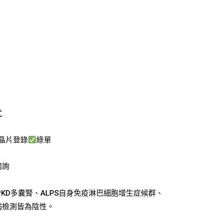
式
晶片登錄
綠單
諮詢
KD多囊腎、ALPS自身免疫淋巴細胞增生症候群、
病檢測皆為陰性。