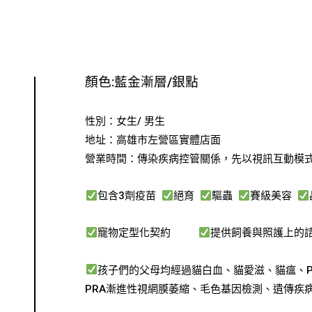
顏色:藍金漸層/銀點
性別：女生/ 男生
地址：高雄市左營區實體店面
營業時間：傳染疾病控管關係，先以視訊互動模
包含3劑疫苗
絕
育
驅蟲
賽級美容
寵物定型化契約
提供飼養與照護上的
孩子們的父母均經過貓白血、貓愛滋、貓瘟、P
PRA漸進性視網膜萎縮、毛色基因檢測、遺傳疾