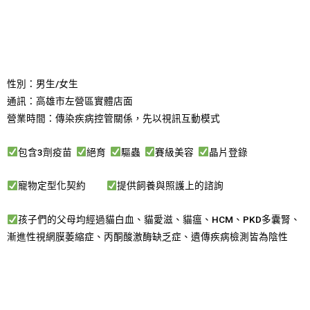
性別：男生/女生
通訊：高雄市左營區實體店面
營業時間：傳染疾病控管關係，先以視訊互動模式
包含3劑疫苗
絕育
驅蟲
賽級美容
晶片登錄
寵物定型化契約
提供飼養與照護上的諮詢
孩子們的父母均經過貓白血、貓愛滋、貓瘟、HCM、PKD多囊腎、
漸進性視網膜萎縮症、丙酮酸激酶缺乏症、遺傳疾病檢測皆為陰性