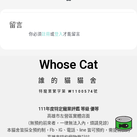
留言
你必須
註冊
或
登入
才能留言
Whose Cat
誰 的 貓 貓 舍
特寵業繁字第 W1100574號
111年度特定寵業評鑑 等級 優等
高雄市左營區實體店面
（無預約前來者，一律無法入內，煩請見諒）
本貓舍皆採全預約制，Fb、IG、電話、line 皆可預約，需提前預約