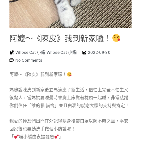
阿嬤～《陳皮》我到新家囉！
Whose Cat 小編 Whose Cat 小編
2022-09-30
No Comments
阿嬤～《陳皮》我到新家囉！
媽咪說陳皮到新家後立馬適應了新生活，個性上完全不怕生又
很黏人，當媽媽要睡覺時會爬上床靠著枕頭一起睡，非常感謝
你們信任「誰的貓 貓舍」並且由衷的感謝大家的支持與肯定！
親愛的捧友們出門在外記得隨身攜帶口罩以防不時之需，平安
回家後也要勤洗手做個小防護喔！
「
喵小編由衷提醒您
」